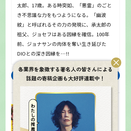
太郎、17歳。ある時突如、「悪霊」のごと
き不思議な力をもつようになる。「幽波
紋」と呼ばれるその力の発現に、承太郎の
祖父、ジョセフはある因縁を確信。100年
前、ジョナサンの肉体を奪い生き延びた
DIOとの深き因縁を…!!
各業界を象徴する著名人の皆さんによる
試し読みはこちら
話題の寄稿企画も大好評連載中！
ジョジョの奇妙な
冒険 第3部 スター
ダストクルセイダ