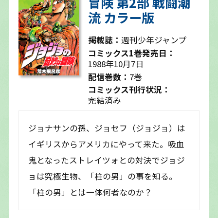
冒険 第2部 戦闘潮
流 カラー版
掲載誌：
週刊少年ジャンプ
コミックス1巻発売日：
1988年10月7日
配信巻数：
7巻
コミックス刊行状況：
完結済み
ジョナサンの孫、ジョセフ（ジョジョ）は
イギリスからアメリカにやって来た。吸血
鬼となったストレイツォとの対決でジョジ
ョは究極生物、「柱の男」の事を知る。
「柱の男」とは一体何者なのか？