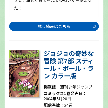
ざし、屈強な冒険者たちの戦いが今始まっ
た！
試し読みはこちら
ジョジョの奇妙な
冒険 第7部 スティ
ール・ボール・ラ
ン カラー版
掲載誌：
週刊少年ジャンプ
コミックス1巻発売日：
2004年5月20日
配信巻数：
24巻