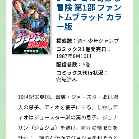
冒険 第1部 ファン
トムブラッド カラ
ー版
掲載誌：
週刊少年ジャンプ
コミックス1巻発売日：
1987年8月10日
配信巻数：
5巻
コミックス刊行状況：
完結済み
19世紀末英国。貴族・ジョースター卿は恩
人の息子、ディオを養子にする。しかしデ
ィオはジョースター卿の実の息子、ジョナ
サン（ジョジョ）を退け、財産の横取りを
計画！ 謎の石仮面でジョジョを殺そうと