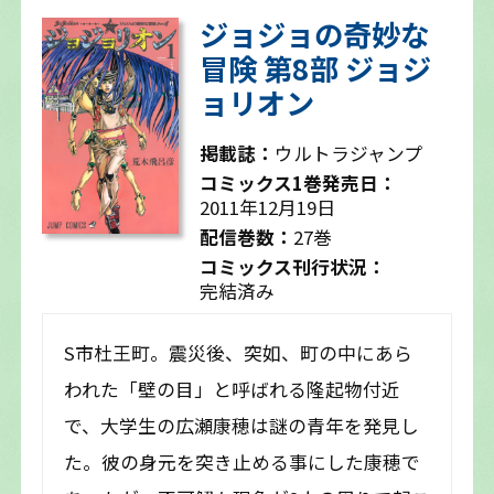
ジョジョの奇妙な
冒険 第8部 ジョジ
ョリオン
掲載誌：
ウルトラジャンプ
コミックス1巻発売日：
2011年12月19日
配信巻数：
27巻
コミックス刊行状況：
完結済み
S市杜王町。震災後、突如、町の中にあら
われた「壁の目」と呼ばれる隆起物付近
で、大学生の広瀬康穂は謎の青年を発見し
た。彼の身元を突き止める事にした康穂で