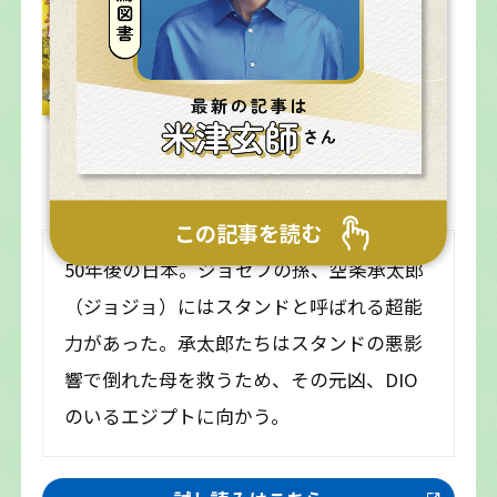
ース カラー版
掲載誌：
週刊少年ジャンプ
コミックス1巻発売日：
1989年12月5日
配信巻数：
16巻
コミックス刊行状況：
完結済み
この記事を読む
50年後の日本。ジョセフの孫、空条承太郎
（ジョジョ）にはスタンドと呼ばれる超能
力があった。承太郎たちはスタンドの悪影
響で倒れた母を救うため、その元凶、DIO
のいるエジプトに向かう。