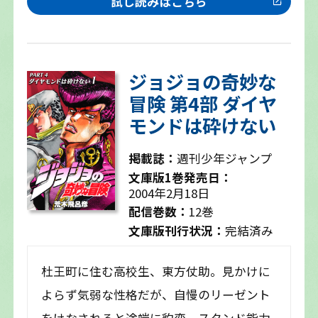
試し読みはこちら
ジョジョの奇妙な
冒険 第4部 ダイヤ
モンドは砕けない
掲載誌：
週刊少年ジャンプ
文庫版1巻発売日：
2004年2月18日
配信巻数：
12巻
文庫版刊行状況：
完結済み
杜王町に住む高校生、東方仗助。見かけに
よらず気弱な性格だが、自慢のリーゼント
をけなされると途端に豹変、スタンド能力