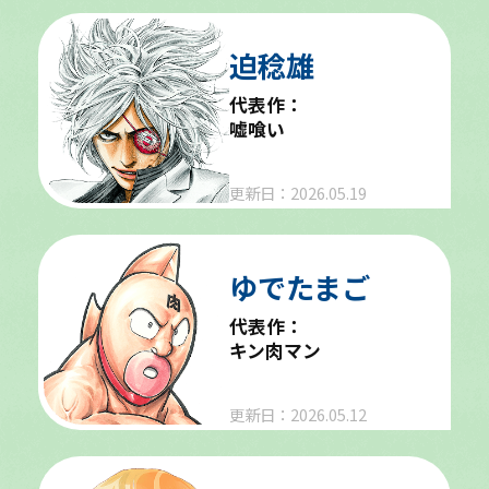
迫稔雄
代表作：
嘘喰い
更新日：2026.05.19
ゆでたまご
代表作：
キン肉マン
更新日：2026.05.12