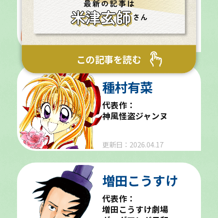
代表作：
こどものおもちゃ
更新日：2026.04.24
この記事を読む
種村有菜
代表作：
神風怪盗ジャンヌ
更新日：2026.04.17
増田こうすけ
代表作：
増田こうすけ劇場