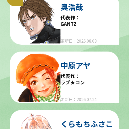
奥浩哉
代表作：
GANTZ
更新日：2026.08.03
中原アヤ
代表作：
ラブ★コン
更新日：2026.07.24
くらもちふさこ