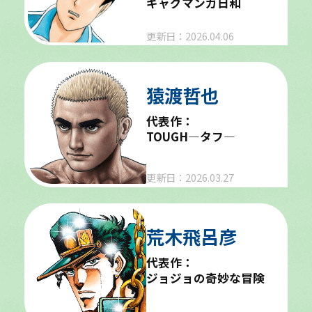
ギャグマンガ日和
更新日：2026.04.06
猿渡哲也
代表作：
TOUGH―タフ―
更新日：2026.03.27
荒木飛呂彦
代表作：
ジョジョの奇妙な冒険