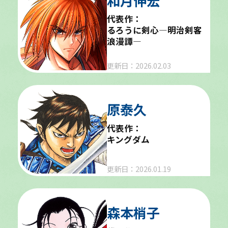
和月伸宏
代表作：
るろうに剣心―明治剣客
浪漫譚―
更新日：2026.02.03
原泰久
代表作：
キングダム
更新日：2026.01.19
森本梢子