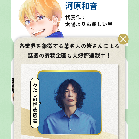
河原和音
代表作：
太陽よりも眩しい星
更新日：2026.05.04
各業界を象徴する著名人の皆さんによる
話題の寄稿企画も大好評連載中！
栗原正尚
代表作：
怨み屋本舗
更新日：2026.04.30
小花美穂